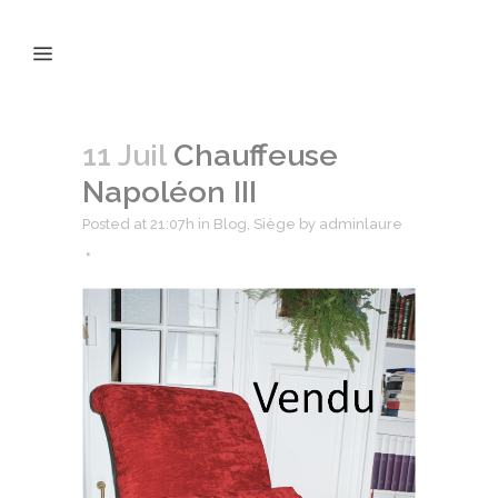
11 Juil
Chauffeuse
Napoléon III
Posted at 21:07h
in
Blog
,
Siège
by
adminlaure