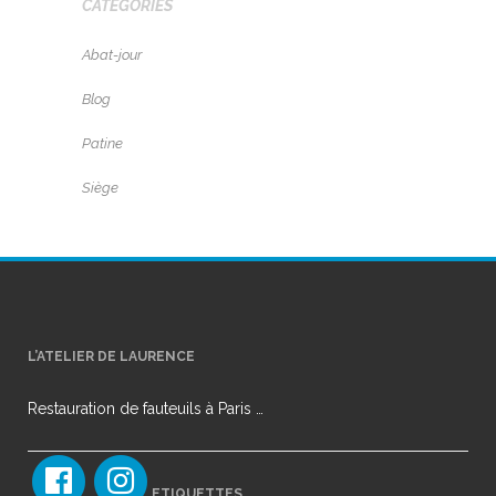
CATÉGORIES
Abat-jour
Blog
Patine
Siège
L’ATELIER DE LAURENCE
Restauration de fauteuils à Paris …
ETIQUETTES