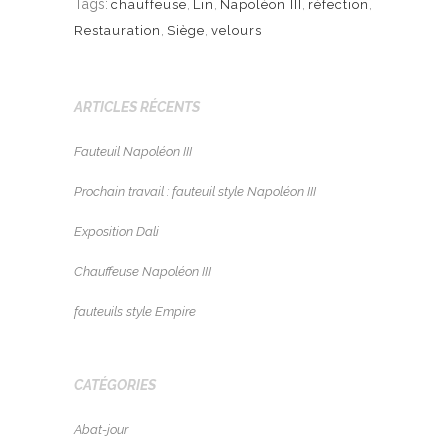
Tags:
chauffeuse
,
Lin
,
Napoléon III
,
réfection
,
Restauration
,
Siège
,
velours
ARTICLES RÉCENTS
Fauteuil Napoléon III
Prochain travail : fauteuil style Napoléon III
Exposition Dali
Chauffeuse Napoléon III
fauteuils style Empire
CATÉGORIES
Abat-jour